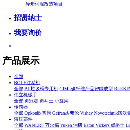
异步伺服改造项目
招贤纳士
我要询价
产品展示
全部
BOLE注塑机
全部
BL垃圾桶专用机
CIML碳纤维产品智能成型
BLEK
伟立机械手
全部
勇冠者
勇斗士
小旋风
传感器
全部
Opkon欧普康
Gefran杰弗伦
Vishay
Novotechnik诺
液压部件
全部
WANERF 万尔福
Yuken 油研
Eaton Vickers 威格士
B