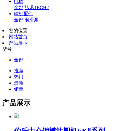
电脑
全部
弘讯TECH2
辅机配件
全部
润滑泵
您的位置：
网站首页
产品展示
型号：
全部
推荐
热门
最新
销量
产品展示
伯乐中心锁模注塑机EKⅡ系列