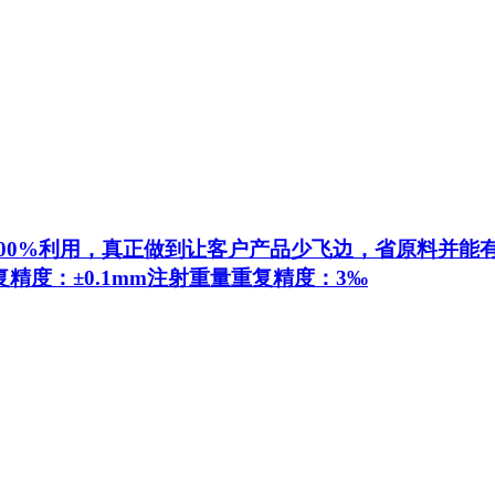
100%利用，真正做到让客户产品少飞边，省原料并能
精度：±0.1mm注射重量重复精度：3‰