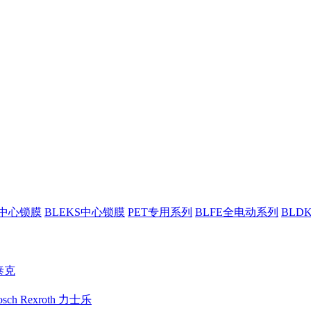
Ⅱ中心锁膜
BLEKS中心锁膜
PET专用系列
BLFE全电动系列
BLD
沃泰克
osch Rexroth 力士乐