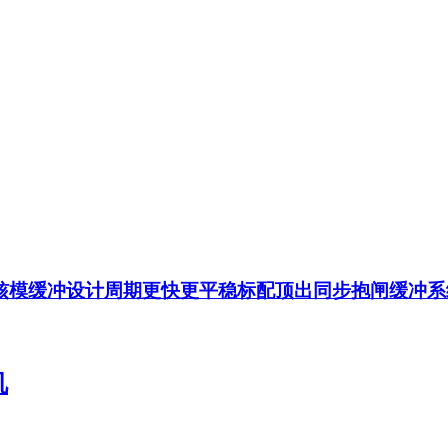
核模缓冲设计周期更快更平稳标配顶出同步抱闸缓冲系
机