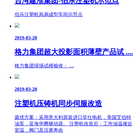
台湾建准集团-伯乐注塑机示范点
伯乐注塑机风扇成型车间示范点
2019-03-20
格力集团超大投影面积薄壁产品试 ....
格力集团现场试模验收： ....
2019-03-20
注塑机压铸机同步伺服改造
最优方案：采用意大利原装进口菲仕电机，美国艾伯特
油泵，蓝海华腾驱动器。 注塑机改造后：工作油温接近
室温，阀门及活塞寿命