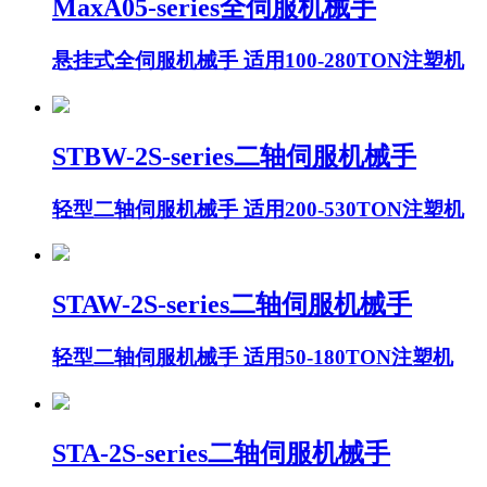
MaxA05-series全伺服机械手
悬挂式全伺服机械手 适用100-280TON注塑机
STBW-2S-series二轴伺服机械手
轻型二轴伺服机械手 适用200-530TON注塑机
STAW-2S-series二轴伺服机械手
轻型二轴伺服机械手 适用50-180TON注塑机
STA-2S-series二轴伺服机械手