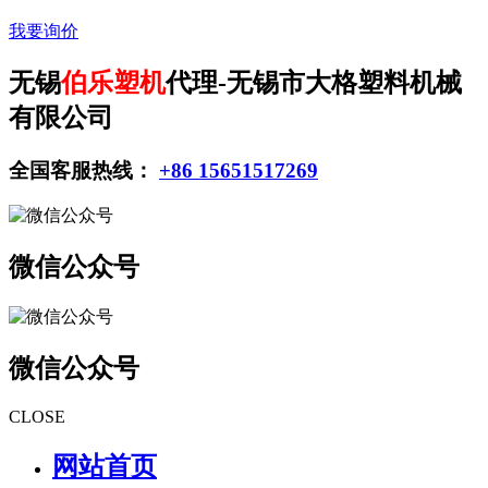
我要询价
无锡
伯乐塑机
代理-无锡市大格塑料机械
有限公司
全国客服热线：
+86 15651517269
微信公众号
微信公众号
CLOSE
网站首页