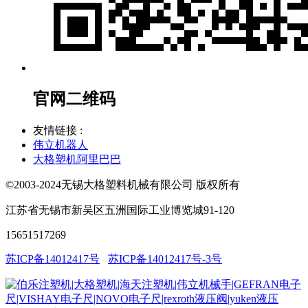
官网二维码
友情链接 :
伟立机器人
大格塑机阿里巴巴
©2003-2024无锡大格塑料机械有限公司 版权所有
江苏省无锡市新吴区五洲国际工业博览城91-120
15651517269
苏ICP备14012417号
苏ICP备14012417号-3号