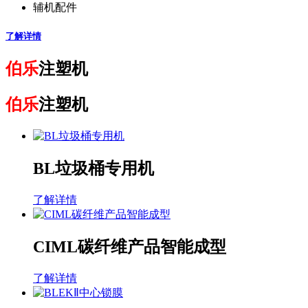
辅机配件
了解详情
伯乐
注塑机
伯乐
注塑机
BL垃圾桶专用机
了解详情
CIML碳纤维产品智能成型
了解详情