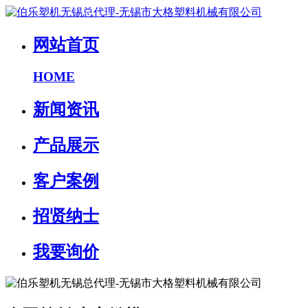
网站首页
HOME
新闻资讯
产品展示
客户案例
招贤纳士
我要询价