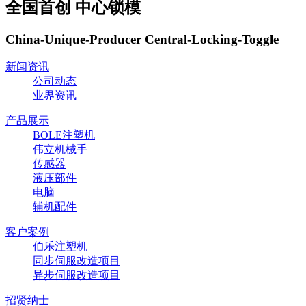
全国首创 中心锁模
China-Unique-Producer Central-Locking-Toggle
新闻资讯
公司动态
业界资讯
产品展示
BOLE注塑机
伟立机械手
传感器
液压部件
电脑
辅机配件
客户案例
伯乐注塑机
同步伺服改造项目
异步伺服改造项目
招贤纳士