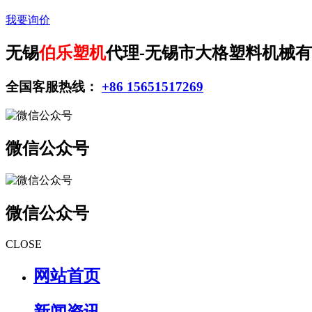
我要询价
无锡
伯乐塑机
代理-无锡市大格塑料机械
全国客服热线：
+86 15651517269
微信公众号
微信公众号
CLOSE
网站首页
新闻资讯