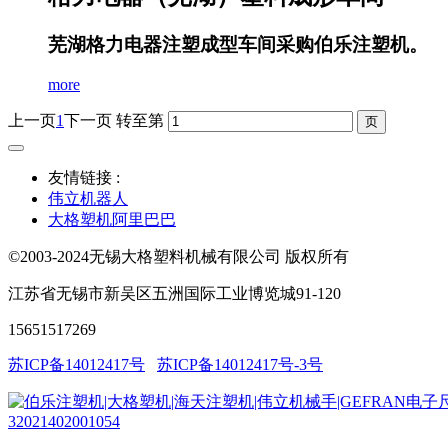
芜湖格力电器注塑成型车间采购伯乐注塑机。
more
上一页
1
下一页
转至第
友情链接 :
伟立机器人
大格塑机阿里巴巴
©2003-2024无锡大格塑料机械有限公司 版权所有
江苏省无锡市新吴区五洲国际工业博览城91-120
15651517269
苏ICP备14012417号
苏ICP备14012417号-3号
32021402001054