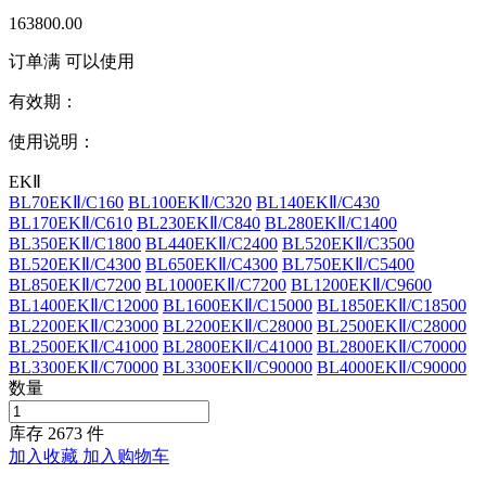
163800.00
订单满
可以使用
有效期：
使用说明：
EKⅡ
BL70EKⅡ/C160
BL100EKⅡ/C320
BL140EKⅡ/C430
BL170EKⅡ/C610
BL230EKⅡ/C840
BL280EKⅡ/C1400
BL350EKⅡ/C1800
BL440EKⅡ/C2400
BL520EKⅡ/C3500
BL520EKⅡ/C4300
BL650EKⅡ/C4300
BL750EKⅡ/C5400
BL850EKⅡ/C7200
BL1000EKⅡ/C7200
BL1200EKⅡ/C9600
BL1400EKⅡ/C12000
BL1600EKⅡ/C15000
BL1850EKⅡ/C18500
BL2200EKⅡ/C23000
BL2200EKⅡ/C28000
BL2500EKⅡ/C28000
BL2500EKⅡ/C41000
BL2800EKⅡ/C41000
BL2800EKⅡ/C70000
BL3300EKⅡ/C70000
BL3300EKⅡ/C90000
BL4000EKⅡ/C90000
数量
库存
2673
件
加入收藏
加入购物车