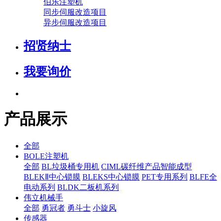
伯乐注塑机
同步伺服改造项目
异步伺服改造项目
招贤纳士
我要询价
产品展示
全部
BOLE注塑机
全部
BL垃圾桶专用机
CIML碳纤维产品智能成型
BLEKⅡ中心锁膜
BLEKS中心锁膜
PET专用系列
BLFE全
电动系列
BLDK二板机系列
伟立机械手
全部
勇冠者
勇斗士
小旋风
传感器